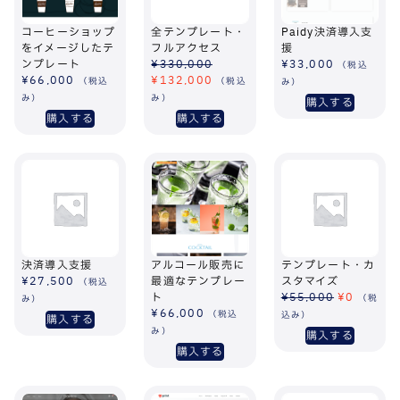
コーヒーショップ
全テンプレート・
Paidy決済導入支
をイメージしたテ
フルアクセス
援
ンプレート
¥
330,000
¥
33,000
（税込
¥
66,000
¥
132,000
（税込
（税込
み）
み）
み）
購入する
購入する
購入する
決済導入支援
アルコール販売に
テンプレート・カ
¥
27,500
最適なテンプレー
スタマイズ
（税込
ト
¥
55,000
¥
0
（税
み）
¥
66,000
（税込
込み）
購入する
み）
購入する
購入する